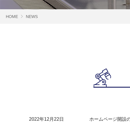
HOME
NEWS
2022年12月22日
ホームページ開設